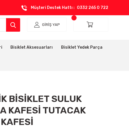
Müşteri Destek Hattı :
0332 265 0 722
GİRİŞ YAP
ri
Bisiklet Aksesuarları
Bisiklet Yedek Parça
K BİSİKLET SULUK
A KAFESİ TUTACAK
 KAFESİ