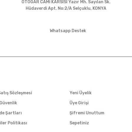
OTOGAR CAMİ KARSISI Yazır Mh. Sayılan Sk.
Hüdaverdi Apt. No:2/A Selçuklu, KONYA
siparis@kartalbikeshop.com
Whatsapp Destek
0532 449 56 35
İŞ
ÜYELİK
Satış Sözleşmesi
Yeni Üyelik
e Güvenlik
Üye Girişi
ade Şartları
Şifremi Unuttum
iler Politikası
Sepetiniz