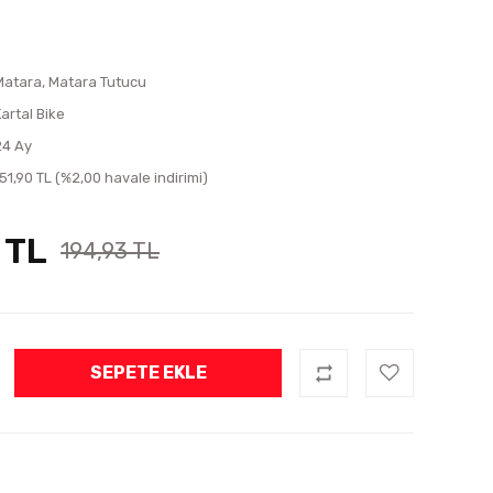
Matara, Matara Tutucu
Kartal Bike
24 Ay
151,90 TL (%2,00 havale indirimi)
 TL
194,93 TL
SEPETE EKLE