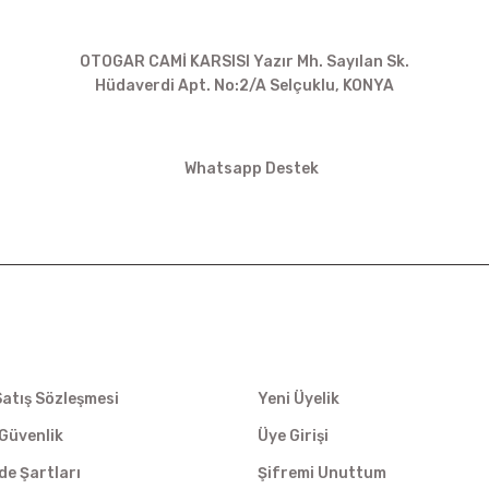
BİZE ULAŞIN
OTOGAR CAMİ KARSISI Yazır Mh. Sayılan Sk.
Hüdaverdi Apt. No:2/A Selçuklu, KONYA
siparis@kartalbikeshop.com
Whatsapp Destek
0532 449 56 35
İŞ
ÜYELİK
Satış Sözleşmesi
Yeni Üyelik
e Güvenlik
Üye Girişi
ade Şartları
Şifremi Unuttum