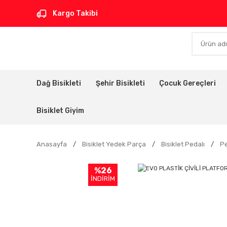
Kargo Takibi
Dağ Bisikleti
Şehir Bisikleti
Çocuk Gereçleri
Bisiklet Giyim
Anasayfa
Bisiklet Yedek Parça
Bisiklet Pedalı
P
%26
İNDİRİM