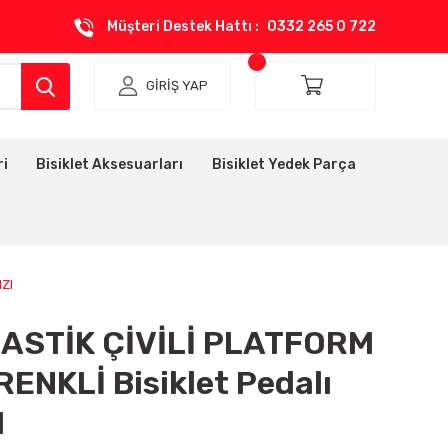
Müşteri Destek Hattı :
0332 265 0 722
GİRİŞ YAP
ri
Bisiklet Aksesuarları
Bisiklet Yedek Parça
IZI
ASTİK ÇİVİLİ PLATFORM
RENKLİ Bisiklet Pedalı
I