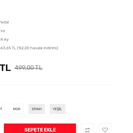
Pedal
Evo
24 Ay
363,65 TL (%2,00 havale indirimi)
 TL
499,00 TL
İ
MOR
SİYAH
YEŞİL
SEPETE EKLE