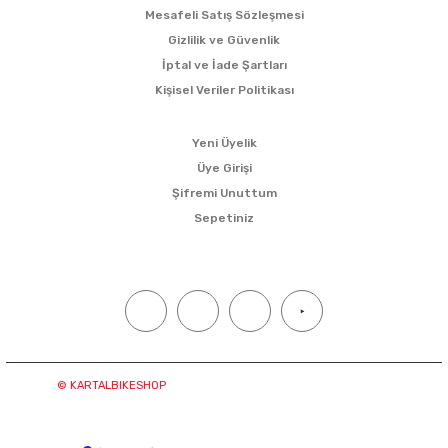
Mesafeli Satış Sözleşmesi
Gizlilik ve Güvenlik
İptal ve İade Şartları
Kişisel Veriler Politikası
ÜYELİK
Yeni Üyelik
Üye Girişi
Şifremi Unuttum
Sepetiniz
SOSYAL MEDYA
© KARTALBIKESHOP
Tüm hakları saklıdır. Kredi kartı bilgileriniz
“256bit SSL sertifikası ile korunmaktadır.