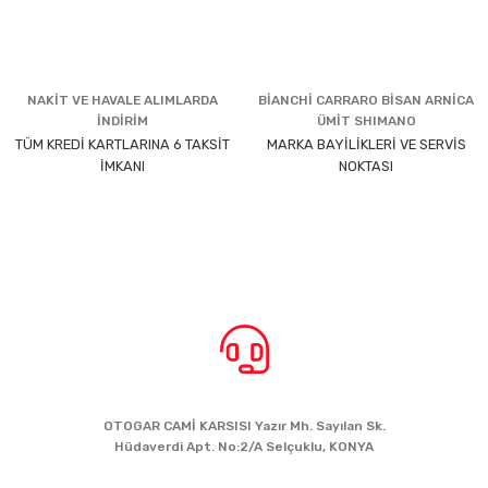
NAKİT VE HAVALE ALIMLARDA
BİANCHİ CARRARO BİSAN ARNİCA
İNDİRİM
ÜMİT SHIMANO
TÜM KREDİ KARTLARINA 6 TAKSİT
MARKA BAYİLİKLERİ VE SERVİS
İMKANI
NOKTASI
BİZE ULAŞIN
OTOGAR CAMİ KARSISI Yazır Mh. Sayılan Sk.
Hüdaverdi Apt. No:2/A Selçuklu, KONYA
siparis@kartalbikeshop.com