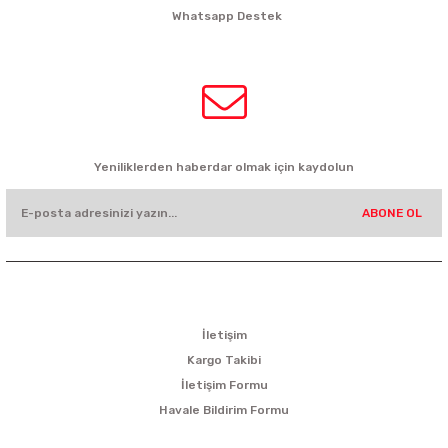
Whatsapp Destek
0532 449 56 35
HABER BÜLTENİ
Yeniliklerden haberdar olmak için kaydolun
ABONE OL
KURUMSAL
İletişim
Kargo Takibi
İletişim Formu
Havale Bildirim Formu
ALIŞVERİŞ