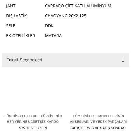
JANT
CARRARO ÇİFT KATLI ALÜMİNYUM
DIŞ LASTİK
CHAOYANG 20X2.125
SELE
DDK
EK ÖZELLİKLER
MATARA
Taksit Seçenekleri
TÜM BİSİKLETLERDE TÜRKİYENİN
TÜM BİSİKLET MODELLERİNİN
HER YERİNE ÜCRETSİZ KARGO
AKSESUARI VE YEDEK PARÇALARI
699 TL VE ÜZERİ
SATIŞ SERVİS VE SATIŞ SONRASI