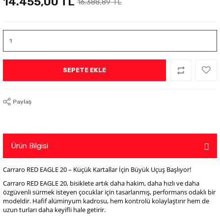
14.455,00 TL
16.388,89 TL
SEPETE EKLE
Paylaş
Ürün Bilgisi
Carraro RED EAGLE 20 – Küçük Kartallar İçin Büyük Uçuş Başlıyor!
Carraro RED EAGLE 20, bisiklete artık daha hakim, daha hızlı ve daha
özgüvenli sürmek isteyen çocuklar için tasarlanmış, performans odaklı bir
modeldir. Hafif alüminyum kadrosu, hem kontrolü kolaylaştırır hem de
uzun turları daha keyifli hale getirir.