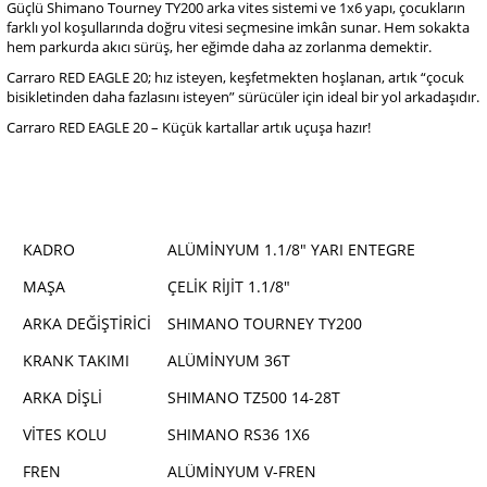
Güçlü Shimano Tourney TY200 arka vites sistemi ve 1x6 yapı, çocukların
farklı yol koşullarında doğru vitesi seçmesine imkân sunar. Hem sokakta
hem parkurda akıcı sürüş, her eğimde daha az zorlanma demektir.
Carraro RED EAGLE 20; hız isteyen, keşfetmekten hoşlanan, artık “çocuk
bisikletinden daha fazlasını isteyen” sürücüler için ideal bir yol arkadaşıdır.
Carraro RED EAGLE 20 – Küçük kartallar artık uçuşa hazır!
KADRO
ALÜMİNYUM 1.1/8" YARI ENTEGRE
MAŞA
ÇELİK RİJİT 1.1/8"
ARKA DEĞİŞTİRİCİ
SHIMANO TOURNEY TY200
KRANK TAKIMI
ALÜMİNYUM 36T
ARKA DİŞLİ
SHIMANO TZ500 14-28T
VİTES KOLU
SHIMANO RS36 1X6
FREN
ALÜMİNYUM V-FREN