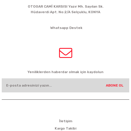
OTOGAR CAMİ KARSISI Yazır Mh. Sayılan Sk.
Hüdaverdi Apt. No:2/A Selçuklu, KONYA
siparis@kartalbikeshop.com
Whatsapp Destek
0532 449 56 35
HABER BÜLTENİ
Yeniliklerden haberdar olmak için kaydolun
ABONE OL
KURUMSAL
İletişim
Kargo Takibi