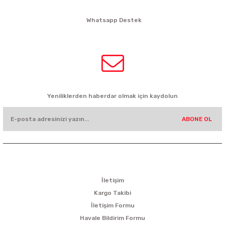
siparis@kartalbikeshop.com
Whatsapp Destek
0532 449 56 35
HABER BÜLTENİ
Yeniliklerden haberdar olmak için kaydolun
ABONE OL
KURUMSAL
İletişim
Kargo Takibi
İletişim Formu
Havale Bildirim Formu