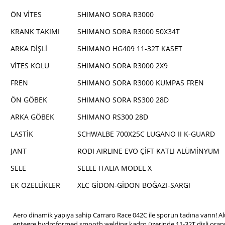
ÖN VİTES
SHIMANO SORA R3000
KRANK TAKIMI
SHIMANO SORA R3000 50X34T
ARKA DİŞLİ
SHIMANO HG409 11-32T KASET
VİTES KOLU
SHIMANO SORA R3000 2X9
FREN
SHIMANO SORA R3000 KUMPAS FREN
ÖN GÖBEK
SHIMANO SORA RS300 28D
ARKA GÖBEK
SHIMANO RS300 28D
LASTİK
SCHWALBE 700X25C LUGANO II K-GUARD
JANT
RODI AIRLINE EVO ÇİFT KATLI ALÜMİNYUM
SELE
SELLE ITALIA MODEL X
EK ÖZELLİKLER
XLC GİDON-GİDON BOĞAZI-SARGI
Aero dinamik yapıya sahip Carraro Race 042C ile sporun tadına varın! 
entegre hydroformed smooth welding kadro üzerinde 11-32T dişli oranın