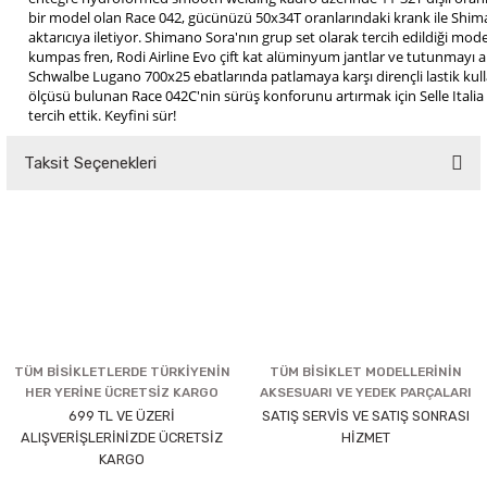
bir model olan Race 042, gücünüzü 50x34T oranlarındaki krank ile Shim
aktarıcıya iletiyor. Shimano Sora'nın grup set olarak tercih edildiği mo
kumpas fren, Rodi Airline Evo çift kat alüminyum jantlar ve tutunmayı a
Schwalbe Lugano 700x25 ebatlarında patlamaya karşı dirençli lastik kulla
ölçüsü bulunan Race 042C'nin sürüş konforunu artırmak için Selle Italia
tercih ettik. Keyfini sür!
Taksit Seçenekleri
TÜM BİSİKLETLERDE TÜRKİYENİN
TÜM BİSİKLET MODELLERİNİN
HER YERİNE ÜCRETSİZ KARGO
AKSESUARI VE YEDEK PARÇALARI
699 TL VE ÜZERİ
SATIŞ SERVİS VE SATIŞ SONRASI
ALIŞVERİŞLERİNİZDE ÜCRETSİZ
HİZMET
KARGO