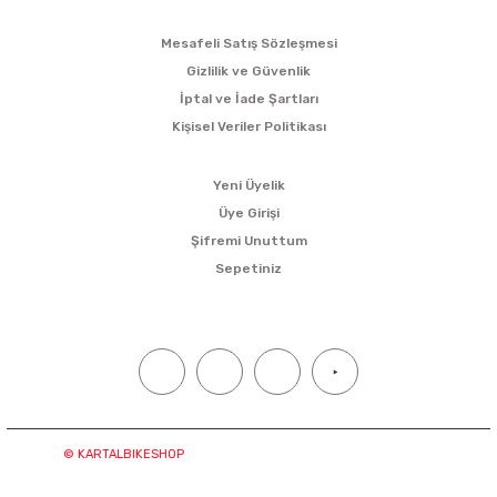
ALIŞVERİŞ
Mesafeli Satış Sözleşmesi
Gizlilik ve Güvenlik
İptal ve İade Şartları
Kişisel Veriler Politikası
ÜYELİK
Yeni Üyelik
Üye Girişi
Şifremi Unuttum
Sepetiniz
SOSYAL MEDYA
© KARTALBIKESHOP
Tüm hakları saklıdır. Kredi kartı bilgileriniz
“256bit SSL sertifikası ile korunmaktadır.