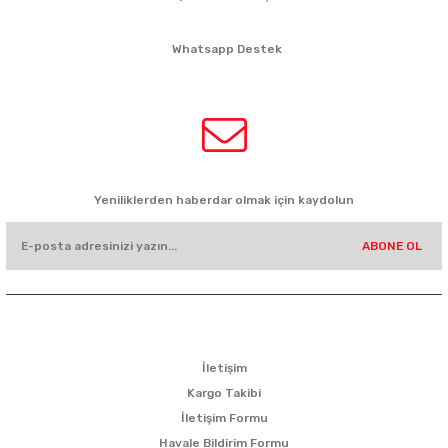
siparis@kartalbikeshop.com
Whatsapp Destek
0532 449 56 35
HABER BÜLTENİ
Yeniliklerden haberdar olmak için kaydolun
ABONE OL
KURUMSAL
İletişim
Kargo Takibi
İletişim Formu
Havale Bildirim Formu