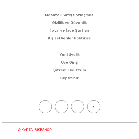
ALIŞVERİŞ
Mesafeli Satış Sözleşmesi
Gizlilik ve Güvenlik
İptal ve İade Şartları
Kişisel Veriler Politikası
ÜYELİK
Yeni Üyelik
Üye Girişi
Şifremi Unuttum
Sepetiniz
SOSYAL MEDYA
© KARTALBIKESHOP
Tüm hakları saklıdır. Kredi kartı bilgileriniz
“256bit SSL sertifikası ile korunmaktadır.