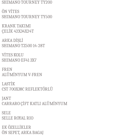
SHIMANO TOURNEY TY200
ÖN VİTES
SHIMANO TOURNEY TY500
KRANK TAKIMI
ÇELİK 42X34X24T
ARKA DİŞLİ
SHIMANO TZ500 14-28T
VİTES KOLU
SHIMANO EF41 3X7
FREN
ALÜMİNYUM V-FREN
LASTİK
CST 700X38C REFLEKTÖRLÜ
JANT
CARRARO ÇİFT KATLI ALÜMİNYUM
SELE
SELLE ROYAL RIO
EK ÖZELLİKLER
ÖN SEPET, ARKA BAGAJ