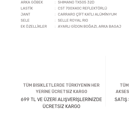
ARKA GÖBEK
:
SHIMANO TX505 32D
LASTİK
:
CST 700X40C REFLEKTÖRLÜ
JANT
:
CARRARO ÇİFT KATLI ALÜMİNYUM
SELE
:
SELLE ROYAL RIO
EK ÖZELLİKLER
:
AYARLI GİDON BOĞAZI, ARKA BAGAJ
TÜM BİSİKLETLERDE TÜRKİYENİN HER
TÜM
YERİNE ÜCRETSİZ KARGO
AKSES
699 TL VE ÜZERİ ALIŞVERİŞLERİNİZDE
SATIŞ 
ÜCRETSİZ KARGO