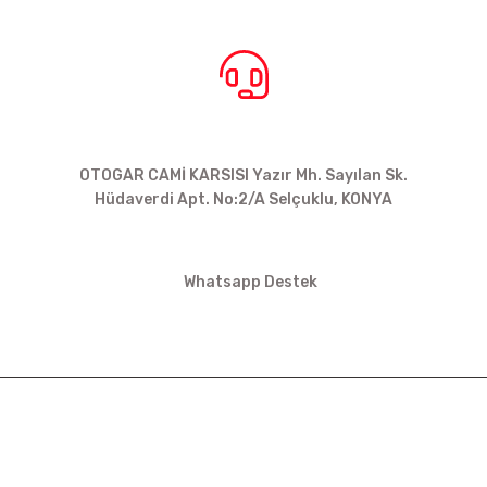
BİZE ULAŞIN
OTOGAR CAMİ KARSISI Yazır Mh. Sayılan Sk.
Hüdaverdi Apt. No:2/A Selçuklu, KONYA
siparis@kartalbikeshop.com
Whatsapp Destek
0532 449 56 35
İŞ
ÜYELİK