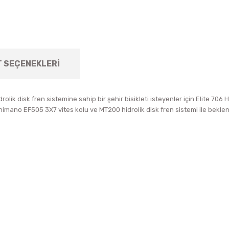
T SEÇENEKLERI
rolik disk fren sistemine sahip bir şehir bisikleti isteyenler için Elite 70
ano EF505 3X7 vites kolu ve MT200 hidrolik disk fren sistemi ile beklenti