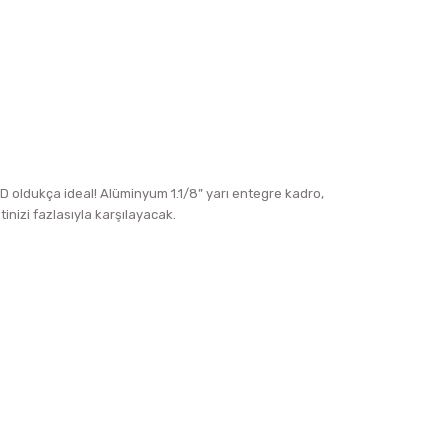
6 HD oldukça ideal! Alüminyum 1.1/8” yarı entegre kadro,
nizi fazlasıyla karşılayacak.