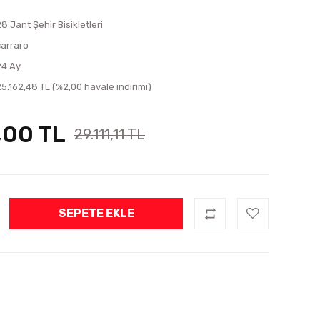
8 Jant Şehir Bisikletleri
carraro
24 Ay
25.162,48 TL (%2,00 havale indirimi)
,00 TL
29.111,11 TL
SEPETE EKLE