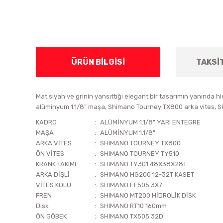
ÜRÜN BILGISI
TAKSI
Mat siyah ve grinin yansıttığı elegant bir tasarımın yanında hid
alüminyum 1.1/8” maşa, Shimano Tourney TX800 arka vites, Shim
KADRO
:
ALÜMİNYUM 1.1/8" YARI ENTEGRE
MAŞA
:
ALÜMİNYUM 1.1/8"
ARKA VİTES
:
SHIMANO TOURNEY TX800
ÖN VİTES
:
SHIMANO TOURNEY TY510
KRANK TAKIMI
:
SHIMANO TY301 48X38X28T
ARKA DİŞLİ
:
SHIMANO HG200 12-32T KASET
VİTES KOLU
:
SHIMANO EF505 3X7
FREN
:
SHIMANO MT200 HİDROLİK DİSK
Disk
:
SHIMANO RT10 160mm
ÖN GÖBEK
:
SHIMANO TX505 32D