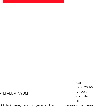
"
Carraro
Dino 20 1-V
VB 20",
ATLI ALÜMİNYUM
çocuklar
için
. Altı farklı renginin sunduğu enerjik görünüm, minik sürücülerin