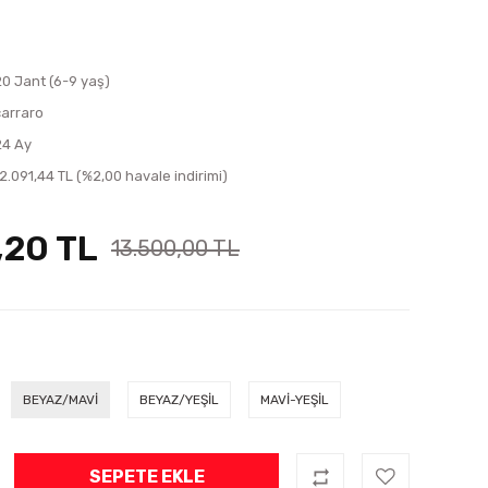
20 Jant (6-9 yaş)
carraro
24 Ay
12.091,44 TL (%2,00 havale indirimi)
,20 TL
13.500,00 TL
BEYAZ/MAVİ
BEYAZ/YEŞİL
MAVİ-YEŞİL
SEPETE EKLE