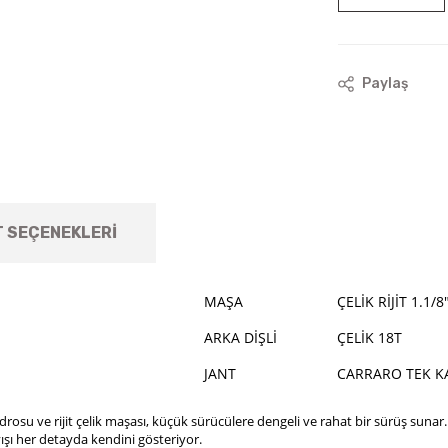
Paylaş
T SEÇENEKLERI
MAŞA
ÇELİK RİJİT 1.1/8
ARKA DİŞLİ
ÇELİK 18T
JANT
CARRARO TEK K
drosu ve rijit çelik maşası, küçük sürücülere dengeli ve rahat bir sürüş sunar
ışı her detayda kendini gösteriyor.