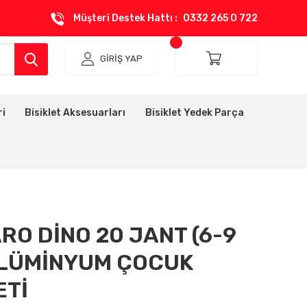
Müşteri Destek Hattı :
0332 265 0 722
GİRİŞ YAP
ri
Bisiklet Aksesuarları
Bisiklet Yedek Parça
O DİNO 20 JANT (6-9
ALÜMİNYUM ÇOCUK
ETİ