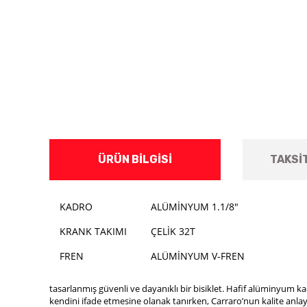
ÜRÜN BILGISI
TAKSI
KADRO
ALÜMİNYUM 1.1/8"
KRANK TAKIMI
ÇELİK 32T
FREN
ALÜMİNYUM V-FREN
tasarlanmış güvenli ve dayanıklı bir bisiklet. Hafif alüminyum ka
kendini ifade etmesine olanak tanırken, Carraro’nun kalite anlay