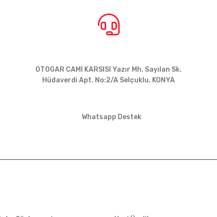
BİZE ULAŞIN
OTOGAR CAMİ KARSISI Yazır Mh. Sayılan Sk.
Hüdaverdi Apt. No:2/A Selçuklu, KONYA
siparis@kartalbikeshop.com
Whatsapp Destek
0532 449 56 35
İŞ
ÜYELİK