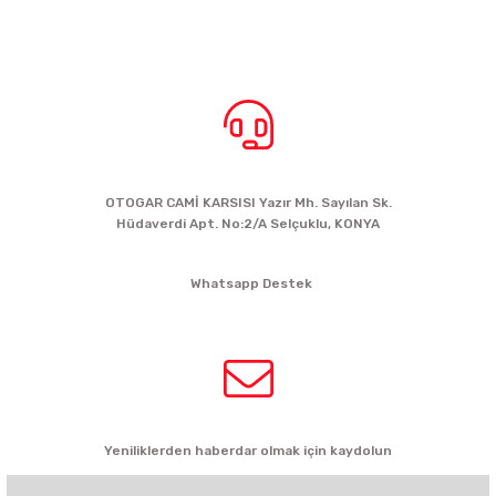
BİZE ULAŞIN
OTOGAR CAMİ KARSISI Yazır Mh. Sayılan Sk.
Hüdaverdi Apt. No:2/A Selçuklu, KONYA
siparis@kartalbikeshop.com
Whatsapp Destek
0532 449 56 35
HABER BÜLTENİ
Yeniliklerden haberdar olmak için kaydolun