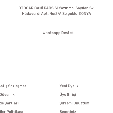
OTOGAR CAMİ KARSISI Yazır Mh. Sayılan Sk.
Hüdaverdi Apt. No:2/A Selçuklu, KONYA
siparis@kartalbikeshop.com
Whatsapp Destek
0532 449 56 35
İŞ
ÜYELİK
Satış Sözleşmesi
Yeni Üyelik
e Güvenlik
Üye Girişi
ade Şartları
Şifremi Unuttum
iler Politikası
Sepetiniz