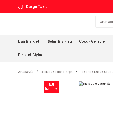
Kargo Takibi
Dağ Bisikleti
Şehir Bisikleti
Çocuk Gereçleri
Bisiklet Giyim
Anasayfa
Bisiklet Yedek Parça
Tekerlek Lastik Grub
%5
İNDİRİM