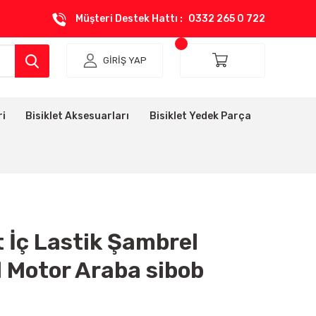
Müşteri Destek Hattı :
0332 265 0 722
GİRİŞ YAP
ri
Bisiklet Aksesuarları
Bisiklet Yedek Parça
t İç Lastik Şambrel
 Motor Araba sibob