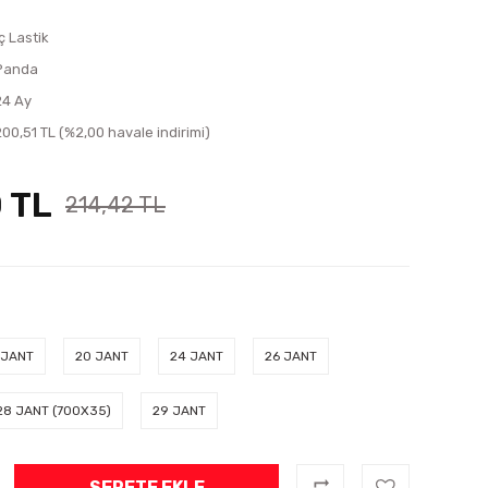
ç Lastik
Panda
24 Ay
200,51 TL (%2,00 havale indirimi)
 TL
214,42 TL
 JANT
20 JANT
24 JANT
26 JANT
28 JANT (700X35)
29 JANT
SEPETE EKLE