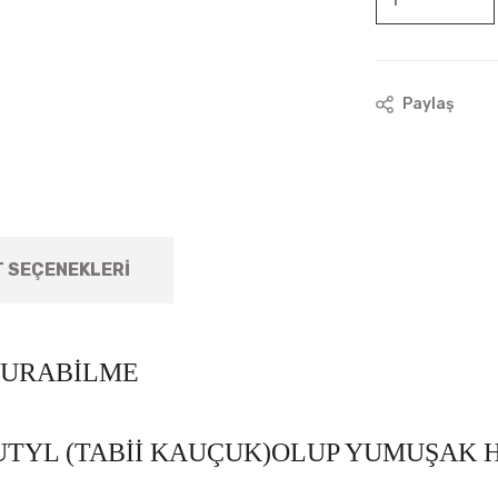
Paylaş
T SEÇENEKLERI
VURABİLME
BUTYL (TABİİ KAUÇUK)OLUP YUMUŞAK 