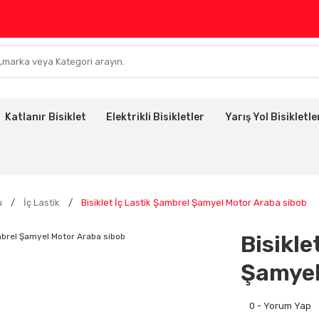
Katlanır Bisiklet
Elektrikli Bisikletler
Yarış Yol Bisikletle
u
İç Lastik
Bisiklet İç Lastik Şambrel Şamyel Motor Araba sibob
Bisikle
Şamyel
0 - Yorum Yap