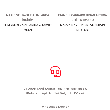
NAKİT VE HAVALE ALIMLARDA
BİANCHİ CARRARO BİSAN ARNİCA
İNDİRİM
ÜMİT SHIMANO
TÜM KREDİ KARTLARINA 6 TAKSİT
MARKA BAYİLİKLERİ VE SERVİS
İMKANI
NOKTASI
BİZE ULAŞIN
OTOGAR CAMİ KARSISI Yazır Mh. Sayılan Sk.
Hüdaverdi Apt. No:2/A Selçuklu, KONYA
siparis@kartalbikeshop.com
Whatsapp Destek