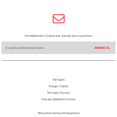
0532 449 56 35
HABER BÜLTENİ
Yeniliklerden haberdar olmak için kaydolun
ABONE OL
KURUMSAL
İletişim
Kargo Takibi
İletişim Formu
Havale Bildirim Formu
ALIŞVERİŞ
Mesafeli Satış Sözleşmesi