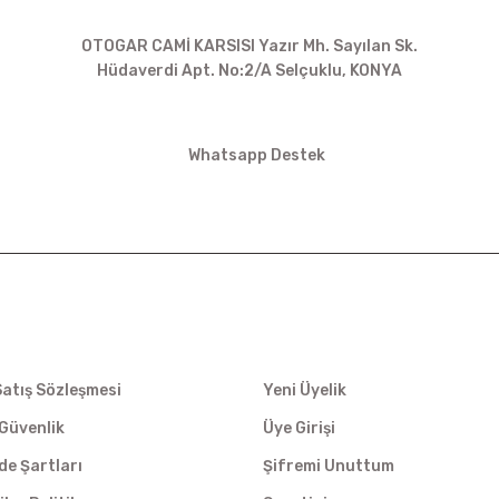
BİZE ULAŞIN
OTOGAR CAMİ KARSISI Yazır Mh. Sayılan Sk.
Hüdaverdi Apt. No:2/A Selçuklu, KONYA
siparis@kartalbikeshop.com
Whatsapp Destek
0532 449 56 35
İŞ
ÜYELİK
Satış Sözleşmesi
Yeni Üyelik
e Güvenlik
Üye Girişi
ade Şartları
Şifremi Unuttum