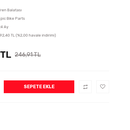
Fren Balatası
Epic Bike Parts
24 Ay
192,40 TL (%2,00 havale indirimi)
 TL
246,91 TL
SEPETE EKLE