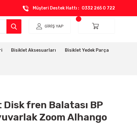
Müşteri Destek Hattı :
0332 265 0 722
GİRİŞ YAP
ri
Bisiklet Aksesuarları
Bisiklet Yedek Parça
t Disk fren Balatası BP
yuvarlak Zoom Alhango