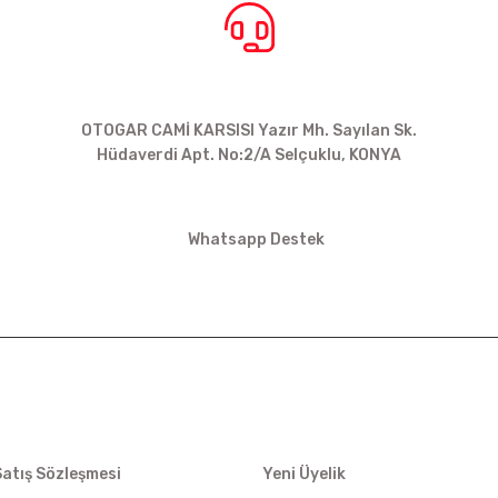
BİZE ULAŞIN
OTOGAR CAMİ KARSISI Yazır Mh. Sayılan Sk.
Hüdaverdi Apt. No:2/A Selçuklu, KONYA
siparis@kartalbikeshop.com
Whatsapp Destek
0532 449 56 35
İŞ
ÜYELİK
Satış Sözleşmesi
Yeni Üyelik