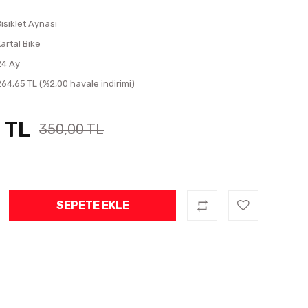
Bisiklet Aynası
Kartal Bike
24 Ay
264,65 TL (%2,00 havale indirimi)
 TL
350,00 TL
SEPETE EKLE