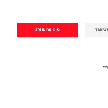
ÜRÜN BILGISI
TAKSI
**