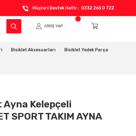
Müşteri Destek Hattı :
0332 265 0 722
GİRİŞ YAP
ri
Bisiklet Aksesuarları
Bisiklet Yedek Parça
t Ayna Kelepçeli
ET SPORT TAKIM AYNA