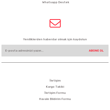
Whatsapp Destek
0532 449 56 35
HABER BÜLTENİ
Yeniliklerden haberdar olmak için kaydolun
ABONE OL
KURUMSAL
İletişim
Kargo Takibi
İletişim Formu
Havale Bildirim Formu
ALIŞVERİŞ