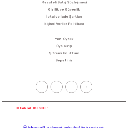
Mesafeli Satış Sözleşmesi
Gizlilik ve Güvenlik
İptal ve İade Şartları
Kişisel Veriler Politikası
ÜYELİK
Yeni Üyelik
Üye Girişi
Şifremi Unuttum
Sepetiniz
SOSYAL MEDYA
© KARTALBIKESHOP
Tüm hakları saklıdır. Kredi kartı bilgileriniz
“256bit SSL sertifikası ile korunmaktadır.
ideasoft
ile