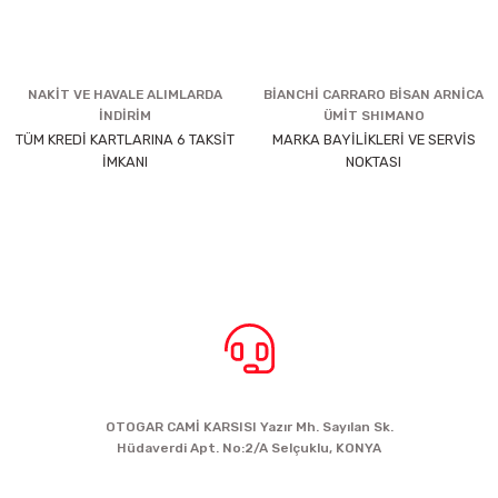
NAKİT VE HAVALE ALIMLARDA
BİANCHİ CARRARO BİSAN ARNİCA
İNDİRİM
ÜMİT SHIMANO
TÜM KREDİ KARTLARINA 6 TAKSİT
MARKA BAYİLİKLERİ VE SERVİS
İMKANI
NOKTASI
BİZE ULAŞIN
OTOGAR CAMİ KARSISI Yazır Mh. Sayılan Sk.
Hüdaverdi Apt. No:2/A Selçuklu, KONYA
siparis@kartalbikeshop.com