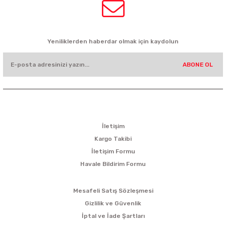
HABER BÜLTENİ
Yeniliklerden haberdar olmak için kaydolun
ABONE OL
KURUMSAL
İletişim
Kargo Takibi
İletişim Formu
Havale Bildirim Formu
ALIŞVERİŞ
Mesafeli Satış Sözleşmesi
Gizlilik ve Güvenlik
İptal ve İade Şartları