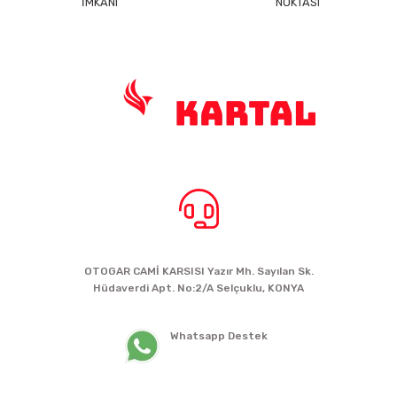
İMKANI
NOKTASI
BİZE ULAŞIN
OTOGAR CAMİ KARSISI Yazır Mh. Sayılan Sk.
Hüdaverdi Apt. No:2/A Selçuklu, KONYA
siparis@kartalbikeshop.com
Whatsapp Destek
0532 449 56 35