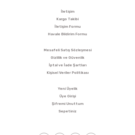
KURUMSAL
İletişim
Kargo Takibi
İletişim Formu
Havale Bildirim Formu
ALIŞVERİŞ
Mesafeli Satış Sözleşmesi
Gizlilik ve Güvenlik
İptal ve İade Şartları
Kişisel Veriler Politikası
ÜYELİK
Yeni Üyelik
Üye Girişi
Şifremi Unuttum
Sepetiniz
SOSYAL MEDYA