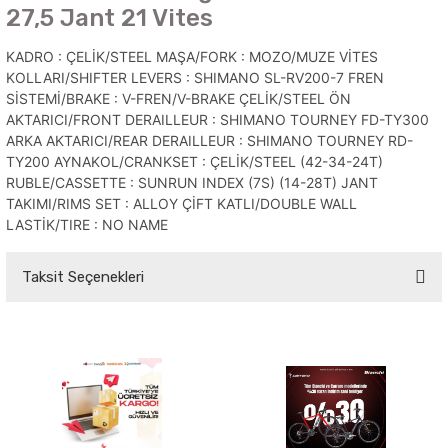
27,5 Jant 21 Vites
KADRO : ÇELİK/STEEL MAŞA/FORK : MOZO/MUZE VİTES
KOLLARI/SHIFTER LEVERS : SHIMANO SL-RV200-7 FREN
SİSTEMİ/BRAKE : V-FREN/V-BRAKE ÇELİK/STEEL ÖN
AKTARICI/FRONT DERAILLEUR : SHIMANO TOURNEY FD-TY300
ARKA AKTARICI/REAR DERAILLEUR : SHIMANO TOURNEY RD-
TY200 AYNAKOL/CRANKSET : ÇELİK/STEEL (42-34-24T)
RUBLE/CASSETTE : SUNRUN INDEX (7S) (14-28T) JANT
TAKIMI/RIMS SET : ALLOY ÇİFT KATLI/DOUBLE WALL
LASTİK/TIRE : NO NAME
Taksit Seçenekleri