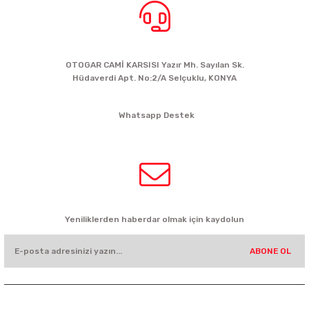
BİZE ULAŞIN
OTOGAR CAMİ KARSISI Yazır Mh. Sayılan Sk.
Hüdaverdi Apt. No:2/A Selçuklu, KONYA
siparis@kartalbikeshop.com
Whatsapp Destek
0532 449 56 35
HABER BÜLTENİ
Yeniliklerden haberdar olmak için kaydolun
ABONE OL