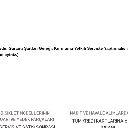
. Garanti Şartları Gereği, Kurulumu Yetkili Serviste Yaptırmalısı
celeyiniz.)
 BİSİKLET MODELLERİNİN
NAKİT VE HAVALE ALIMLARDA
UARI VE YEDEK PARÇALARI
TÜM KREDİ KARTLARINA 6
SERVİS VE SATIŞ SONRASI
İMKANI