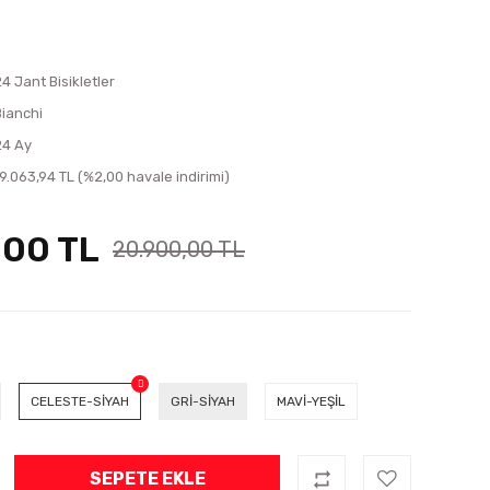
24 Jant Bisikletler
Bianchi
24 Ay
19.063,94 TL (%2,00 havale indirimi)
,00 TL
20.900,00 TL
CELESTE-SİYAH
GRİ-SİYAH
MAVİ-YEŞİL
SEPETE EKLE