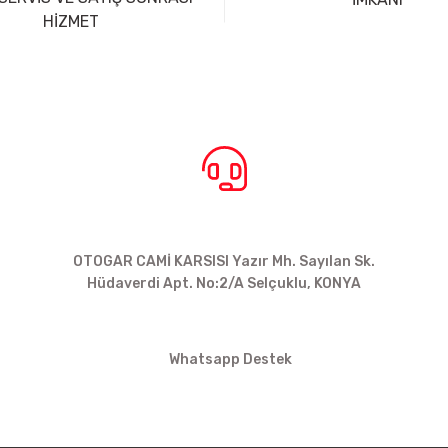
HİZMET
BİZE ULAŞIN
OTOGAR CAMİ KARSISI Yazır Mh. Sayılan Sk.
Hüdaverdi Apt. No:2/A Selçuklu, KONYA
siparis@kartalbikeshop.com
Whatsapp Destek
0532 449 56 35