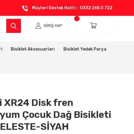
Müşteri Destek Hattı :
0332 265 0 722
GİRİŞ YAP
ri
Bisiklet Aksesuarları
Bisiklet Yedek Parça
i XR24 Disk fren
yum Çocuk Dağ Bisikleti
CELESTE-SİYAH