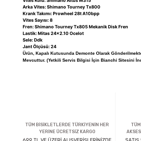
Vites Kolu: Shimano Altus M315
Arka Vites: Shimano Tourney Tx800
Krank Takımı: Prowheel 28t A10bpp
Vites Sayısı: 8
Fren: Shimano Tourney Tx805 Mekanik Disk Fren
Lastik: Mitas 24x2.10 Ocelot
Sele: Ddk
Jant Ölçüsü: 24
Ürün, Kapalı Kutusunda Demonte Olarak Gönderilmektedir
Mevcuttur. (Yetkili Servis Bilgisi İçin Bianchi Sitesini İn
TÜM BİSİKLETLERDE TÜRKİYENİN HER
TÜM
YERİNE ÜCRETSİZ KARGO
AKSES
699 TL VE ÜZERİ ALIŞVERİŞLERİNİZDE
SATIŞ 