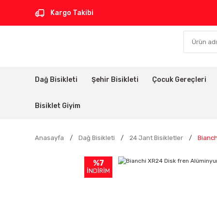
Kargo Takibi
Dağ Bisikleti
Şehir Bisikleti
Çocuk Gereçleri
Bisiklet Giyim
Anasayfa
Dağ Bisikleti
24 Jant Bisikletler
Bianch
%7
İNDİRİM