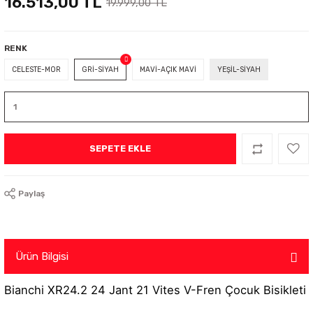
16.513,00 TL
19.999,00 TL
RENK
CELESTE-MOR
GRİ-SİYAH
MAVİ-AÇIK MAVİ
YEŞİL-SİYAH
SEPETE EKLE
Paylaş
Ürün Bilgisi
Bianchi XR24.2 24 Jant 21 Vites V-Fren Çocuk Bisikleti