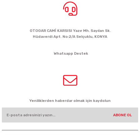
BİZE ULAŞIN
OTOGAR CAMİ KARSISI Yazır Mh. Sayılan Sk.
Hüdaverdi Apt. No:2/A Selçuklu, KONYA
siparis@kartalbikeshop.com
Whatsapp Destek
0532 449 56 35
HABER BÜLTENİ
Yeniliklerden haberdar olmak için kaydolun
ABONE OL