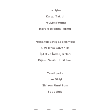
KURUMSAL
İletişim
Kargo Takibi
İletişim Formu
Havale Bildirim Formu
ALIŞVERİŞ
Mesafeli Satış Sözleşmesi
Gizlilik ve Güvenlik
İptal ve İade Şartları
Kişisel Veriler Politikası
ÜYELİK
Yeni Üyelik
Üye Girişi
Şifremi Unuttum
Sepetiniz
SOSYAL MEDYA