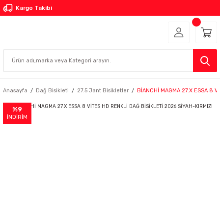
Kargo Takibi
Anasayfa
Dağ Bisikleti
27.5 Jant Bisikletler
BİANCHİ MAGMA 27.X ESSA 8 Vİ
%9
İNDİRİM