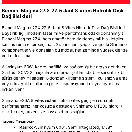
Bianchi Magma 27.X 27. 5 Jant 8 Vites Hidrolik Disk
Dağ Bisikleti
Bianchi Magma 27.X 27. 5 Jant 8 Vites Hidrolik Disk Dağ Bisikleti
Dayanıklılığı, modern tasarımı ve performans odaklı donanımıyla
Bianchi Magma 27.X, hem amatör hem de deneyimli bisikletçiler
için mükemmel bir seçimdir. 27.5 inç jant yapısı ve güçlü Shimano
komponentleriyle donatılan bu model, her zeminde yüksek denge
ve konfor sunar.
Alüminyum 6061 kadro, hafifliği ve sağlamlığı bir araya getirirken,
Suntour XCM32 maşa ile zorlu arazi şartlarında bile sarsıntısız bir
sürüş deneyimi sağlar. Gidondan kilitleme sistemi, kullanıcıya arazi
veya düz yol koşullarına göre süspansiyonu kolayca ayarlama
imkânı verir.
Shimano ESSA 8 vites sistemi, akıcı vites geçişleri sunarak
performansınızı her koşulda destekler. Shimano MT200 hidrolik
disk frenler, güvenli ve hassas duruş sağlar.
Teknik Özellikler
Kadro:
Alüminyum 6061, Semi Integrated, 1.1/8''