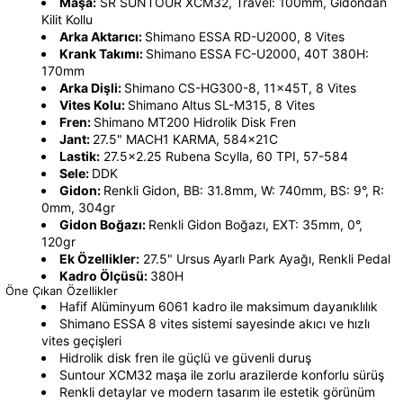
Maşa:
SR SUNTOUR XCM32, Travel: 100mm, Gidondan
Kilit Kollu
Arka Aktarıcı:
Shimano ESSA RD-U2000, 8 Vites
Krank Takımı:
Shimano ESSA FC-U2000, 40T 380H:
170mm
Arka Dişli:
Shimano CS-HG300-8, 11x45T, 8 Vites
Vites Kolu:
Shimano Altus SL-M315, 8 Vites
Fren:
Shimano MT200 Hidrolik Disk Fren
Jant:
27.5" MACH1 KARMA, 584x21C
Lastik:
27.5x2.25 Rubena Scylla, 60 TPI, 57-584
Sele:
DDK
Gidon:
Renkli Gidon, BB: 31.8mm, W: 740mm, BS: 9°, R:
0mm, 304gr
Gidon Boğazı:
Renkli Gidon Boğazı, EXT: 35mm, 0°,
120gr
Ek Özellikler:
27.5" Ursus Ayarlı Park Ayağı, Renkli Pedal
Kadro Ölçüsü:
380H
Öne Çıkan Özellikler
Hafif Alüminyum 6061 kadro ile maksimum dayanıklılık
Shimano ESSA 8 vites sistemi sayesinde akıcı ve hızlı
vites geçişleri
Hidrolik disk fren ile güçlü ve güvenli duruş
Suntour XCM32 maşa ile zorlu arazilerde konforlu sürüş
Renkli detaylar ve modern tasarım ile estetik görünüm