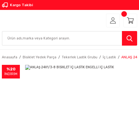
Kargo Takibi
Anasayfa
Bisiklet Yedek Parça
Tekerlek Lastik Grubu
İç Lastik
ANLAŞ 24X
%20
İNDİRİM