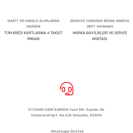
NAKİT VE HAVALE ALIMLARDA
BİANCHİ CARRARO BİSAN ARNİCA
İNDİRİM
ÜMİT SHIMANO
TÜM KREDİ KARTLARINA 6 TAKSİT
MARKA BAYİLİKLERİ VE SERVİS
İMKANI
NOKTASI
BİZE ULAŞIN
OTOGAR CAMİ KARSISI Yazır Mh. Sayılan Sk.
Hüdaverdi Apt. No:2/A Selçuklu, KONYA
siparis@kartalbikeshop.com
Whatsapp Destek