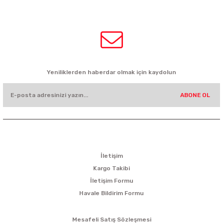
0532 449 56 35
HABER BÜLTENİ
Yeniliklerden haberdar olmak için kaydolun
ABONE OL
KURUMSAL
İletişim
Kargo Takibi
İletişim Formu
Havale Bildirim Formu
ALIŞVERİŞ
Mesafeli Satış Sözleşmesi