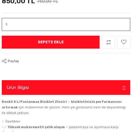
850,00 TL
750,00 TL
SEPETE EKLE
Paylaş
Ürün Bilgisi
Renkli 8 Li Paslanmaz Bisiklet Zinciri
—
bisikletinizin performansını
artırmak
için mükemmel bir çözüm. Hem şık görünümü hem de dayanıklılığı
ile dikkat çekiyor.
✨ Özellikler:
- ✅
Yüksek mukavemetli çelik alaşım
— paslanmaya ve aşınmaya karşı