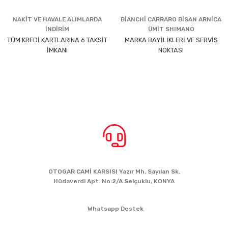
NAKİT VE HAVALE ALIMLARDA
BİANCHİ CARRARO BİSAN ARNİCA
İNDİRİM
ÜMİT SHIMANO
TÜM KREDİ KARTLARINA 6 TAKSİT
MARKA BAYİLİKLERİ VE SERVİS
İMKANI
NOKTASI
BİZE ULAŞIN
OTOGAR CAMİ KARSISI Yazır Mh. Sayılan Sk.
Hüdaverdi Apt. No:2/A Selçuklu, KONYA
siparis@kartalbikeshop.com
Whatsapp Destek
0532 449 56 35