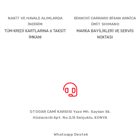
NAKİT VE HAVALE ALIMLARDA
BİANCHİ CARRARO BİSAN ARNİCA
İNDİRİM
ÜMİT SHIMANO
TÜM KREDİ KARTLARINA 6 TAKSİT
MARKA BAYİLİKLERİ VE SERVİS
İMKANI
NOKTASI
BİZE ULAŞIN
OTOGAR CAMİ KARSISI Yazır Mh. Sayılan Sk.
Hüdaverdi Apt. No:2/A Selçuklu, KONYA
siparis@kartalbikeshop.com
Whatsapp Destek