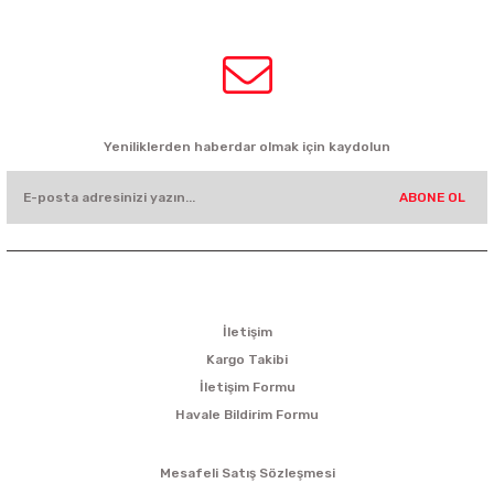
0532 449 56 35
HABER BÜLTENİ
Yeniliklerden haberdar olmak için kaydolun
ABONE OL
KURUMSAL
İletişim
Kargo Takibi
İletişim Formu
Havale Bildirim Formu
ALIŞVERİŞ
Mesafeli Satış Sözleşmesi